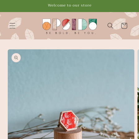
Vai
Welcome to our store
direttamente
ai contenuti
Carrello
Passa alle
informazioni
sul
prodotto