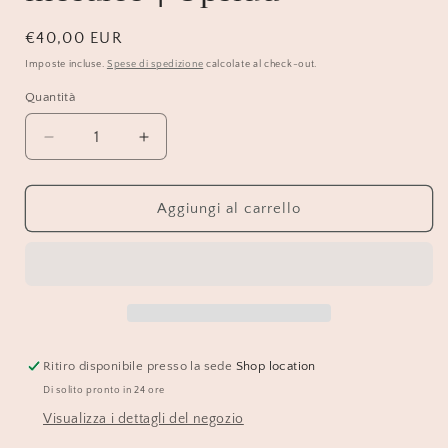
Prezzo
€40,00 EUR
di
Imposte incluse.
Spese di spedizione
calcolate al check-out.
listino
Quantità
Diminuisci
Aumenta
quantità
quantità
per
per
Anello
Anello
Aggiungi al carrello
rosso
rosso
esagonale
esagonale
in
in
mosaico
mosaico
|
|
Upsidu
Upsidu
Ritiro disponibile presso la sede
Shop location
Di solito pronto in 24 ore
Visualizza i dettagli del negozio