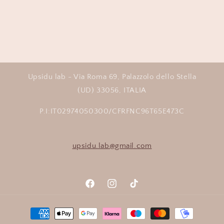
Upsidu lab - Via Roma 69, Palazzolo dello Stella
(UD) 33056, ITALIA
P.I:IT02974050300/CFRFNC96T65E473C
upsidu.lab@gmail.com
Facebook
Instagram
TikTok
Metodi
di