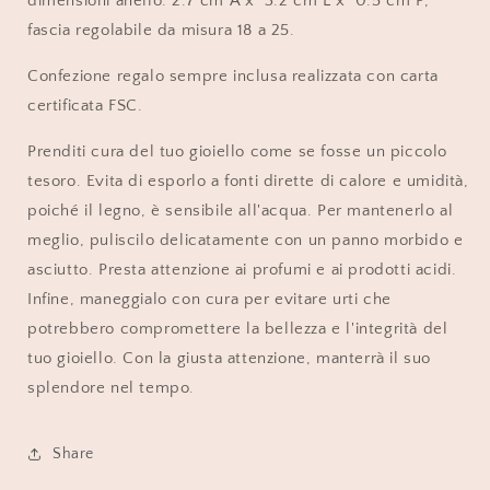
dimensioni anello: 2.7 cm A x 3.2 cm L x 0.5 cm P,
fascia regolabile da misura 18 a 25.
Confezione regalo sempre inclusa realizzata con carta
certificata FSC.
Prenditi cura del tuo gioiello come se fosse un piccolo
tesoro. Evita di esporlo a fonti dirette di calore e umidità,
poiché il legno, è sensibile all'acqua. Per mantenerlo al
meglio, puliscilo delicatamente con un panno morbido e
asciutto. Presta attenzione ai profumi e ai prodotti acidi.
Infine, maneggialo con cura per evitare urti che
potrebbero compromettere la bellezza e l'integrità del
tuo gioiello. Con la giusta attenzione, manterrà il suo
splendore nel tempo.
Share