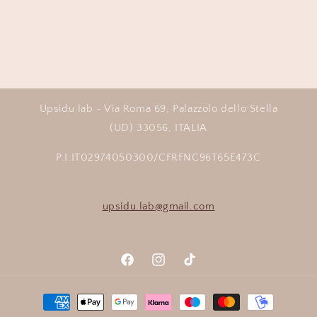
Upsidu lab - Via Roma 69, Palazzolo dello Stella
(UD) 33056, ITALIA
P.I:IT02974050300/CFRFNC96T65E473C
upsidu.lab@gmail.com
Facebook
Instagram
TikTok
Metodi
di