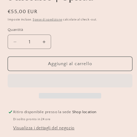
Prezzo
€55,00 EUR
di
Imposte incluse.
Spese di spedizione
calcolate al check-out.
listino
Quantità
Diminuisci
Aumenta
quantità
quantità
per
per
Collana
Collana
Aggiungi al carrello
cerimonia
cerimonia
in
in
legno
legno
e
e
mosaico
mosaico
|
|
Upsidu
Upsidu
Ritiro disponibile presso la sede
Shop location
Di solito pronto in 24 ore
Visualizza i dettagli del negozio