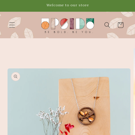
Vai
Welcome to our store
direttamente
ai contenuti
Carrello
Passa alle
informazioni
sul
prodotto