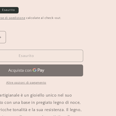
o
Esaurito
g
se di spedizione
calcolate al check-out.
r
a
f
Aumenta
quantità
i
per
c
Collana
Esaurito
elegante
a
in
legno
e
mosaico
Altre opzioni di pagamento
|
Upsidu
rtigianale è un gioiello unico nel suo
to con una base in pregiato legno di noce,
ricche tonalità e la sua resistenza. Il legno,