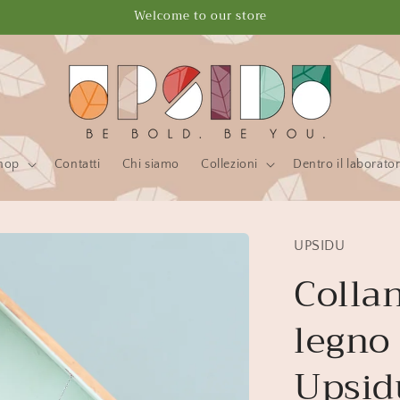
Welcome to our store
hop
Contatti
Chi siamo
Collezioni
Dentro il laborator
UPSIDU
Collan
legno
Upsid