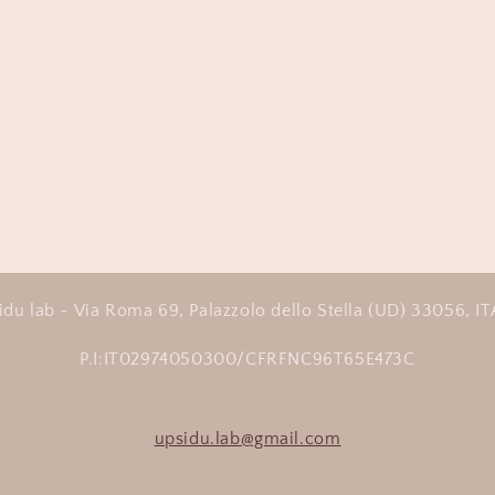
idu lab - Via Roma 69, Palazzolo dello Stella (UD) 33056, IT
P.I:IT02974050300/CFRFNC96T65E473C
upsidu.lab@gmail.com