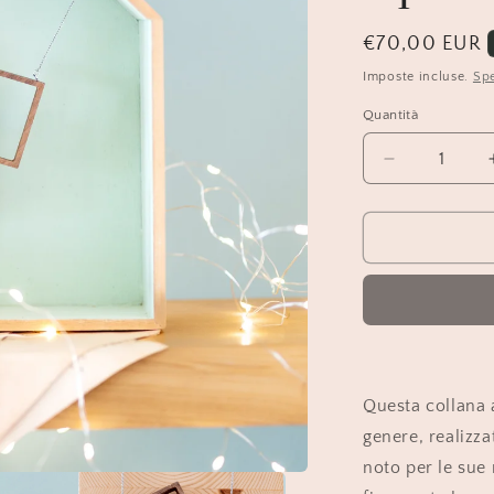
Prezzo
€70,00 EUR
di
Imposte incluse.
Spe
listino
Quantità
Diminuisci
quantità
per
Collana
elegante
in
legno
e
mosaico
|
Upsidu
Questa collana a
genere, realizza
noto per le sue 