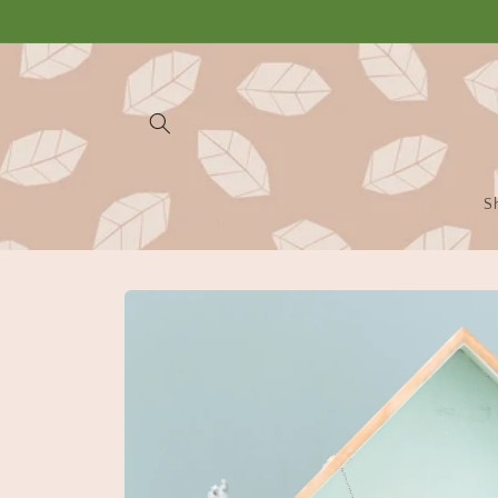
Vai
direttamente
ai contenuti
S
Passa alle
informazioni
sul
prodotto