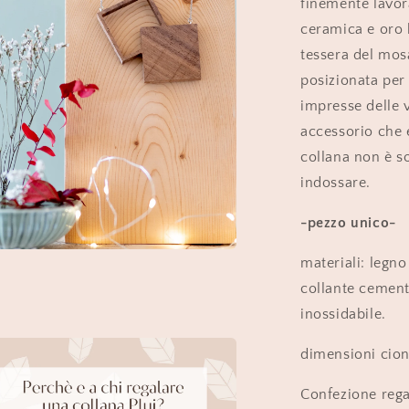
finemente lavor
ceramica e oro 
tessera del mos
posizionata per
impresse delle v
accessorio che e
collana non è s
indossare.
-pezzo unico-
materiali: legno
nuti
ediali
collante cementi
inossidabile.
ra
le
dimensioni cion
Confezione rega