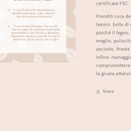
certificata FSC.
Prenditi cura de
tesoro. Evita di
poiché il legno,
meglio, pulisci
asciutto. Presta
Infine, maneggi
compromettere la
nuti
la giusta atten
ediali
ra
le
Share