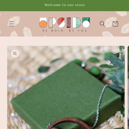
Vai
Welcome to our store
direttamente
ai contenuti
Carrello
Passa alle
informazioni
sul
prodotto