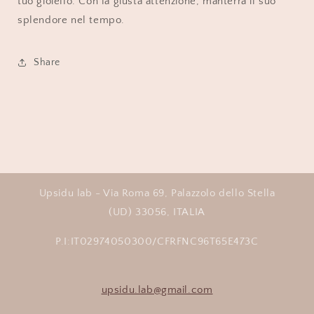
tuo gioiello. Con la giusta attenzione, manterrà il suo
splendore nel tempo.
Share
Upsidu lab - Via Roma 69, Palazzolo dello Stella
(UD) 33056, ITALIA
P.I:IT02974050300/CFRFNC96T65E473C
upsidu.lab@gmail.com